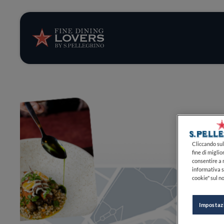
Storie e tenden
Ricette
Trucchi e consig
Serie
Cliccando sul 
fine di miglio
consentire a n
informativa s
cookie" sul no
Impostaz