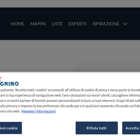
ze
Main navigation
HOME
MAPPA
LISTE
EXPERTS
ISPIRAZIONE
Salta al contenuto principale
li
pulsante "Accetta tutti i cookie" acconsenti all'utilizzo di cookie di prima e terza parte (o tecnol
rare la tua esperienza di navigazione web, fare valutazioni sui nostri utenti, raccogliere informa
oi e ai nostri partner di fornirti annunci personalizzati in base ai tuoi interessi. Scopri di più su
ulla privacy e imposta le tue preferenze cliccando qui o in qualsiasi momento cliccando sul lin
stro sito web.
Maggiori informazioni
ioni cookie
Rifiuta tutti
Accetta 