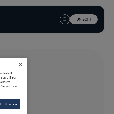
User account menu
UNISCITI
ogie simili) al
zioni utili per
lla nostra
k "Impostazioni
tutti i cookie