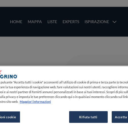
ze
Main navigation
HOME
MAPPA
LISTE
EXPERTS
ISPIRAZIONE
Salta al contenuto principale
li
pulsante "Accetta tutti i cookie" acconsenti all'utilizzo di cookie di prima e terza parte (o tecnol
rare la tua esperienza di navigazione web, fare valutazioni sui nostri utenti, raccogliere informa
oi e ai nostri partner di fornirti annunci personalizzati in base ai tuoi interessi. Scopri di più su
ulla privacy e imposta le tue preferenze cliccando qui o in qualsiasi momento cliccando sul lin
stro sito web.
Maggiori informazioni
ioni cookie
Rifiuta tutti
Accetta 