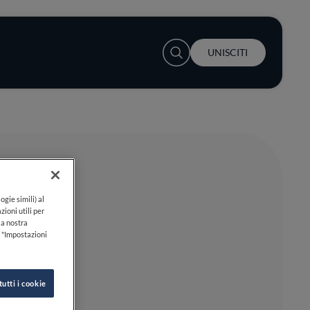
User account menu
UNISCITI
ogie simili) al
zioni utili per
lla nostra
k "Impostazioni
tutti i cookie