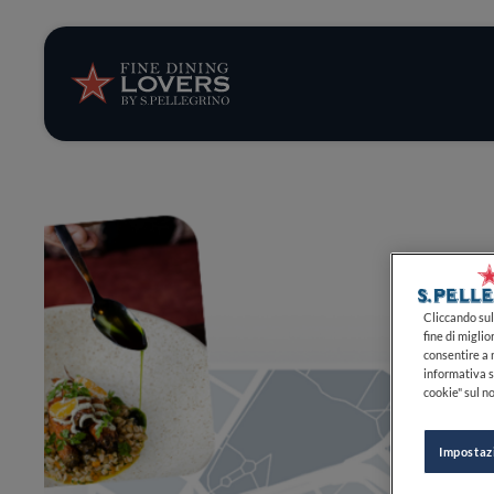
Storie e tenden
Ricette
Trucchi e consig
Serie
Cliccando sul 
fine di miglio
consentire a n
informativa s
cookie" sul no
Impostaz