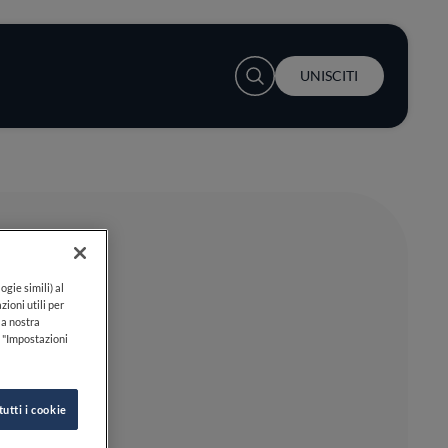
User account menu
UNISCITI
ogie simili) al
zioni utili per
lla nostra
k "Impostazioni
tutti i cookie