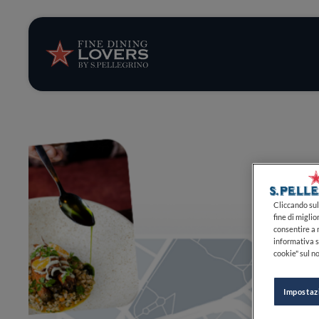
Storie e tenden
Ricette
Trucchi e consig
Serie
Cliccando sul 
fine di miglio
consentire a n
informativa s
cookie" sul no
Impostaz