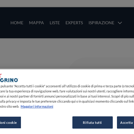
ze
Main navigation
HOME
MAPPA
LISTE
EXPERTS
ISPIRAZIONE
Salta al contenuto principale
li
pulsante "Accetta tutti i cookie" acconsenti all'utilizzo di cookie di prima e terza parte (o tecnol
rare la tua esperienza di navigazione web, fare valutazioni sui nostri utenti, raccogliere informa
oi e ai nostri partner di fornirti annunci personalizzati in base ai tuoi interessi. Scopri di più su
ulla privacy e imposta le tue preferenze cliccando qui o in qualsiasi momento cliccando sul lin
stro sito web.
Maggiori informazioni
ioni cookie
Rifiuta tutti
Accetta 