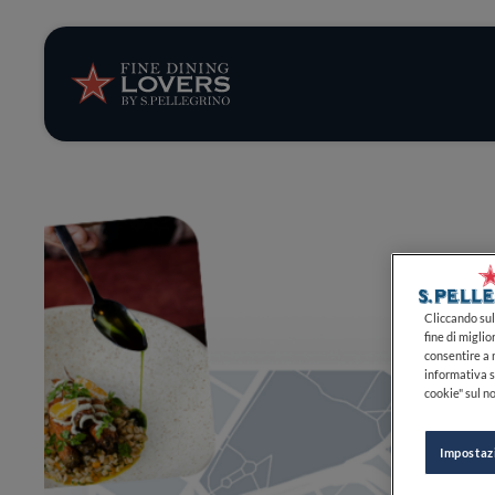
Storie e tenden
Ricette
Trucchi e consig
Serie
Cliccando sul 
fine di miglio
consentire a n
informativa s
cookie" sul no
Impostaz