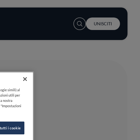
User account menu
UNISCITI
ogie simili) al
zioni utili per
lla nostra
k "Impostazioni
tutti i cookie