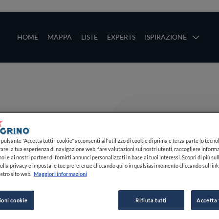
ze
Main navigation
HOME
MAPPA
LISTE
EXPERTS
ISPIRAZIONE
Salta al contenuto principale
li
pulsante "Accetta tutti i cookie" acconsenti all'utilizzo di cookie di prima e terza parte (o tecnol
rare la tua esperienza di navigazione web, fare valutazioni sui nostri utenti, raccogliere informa
oi e ai nostri partner di fornirti annunci personalizzati in base ai tuoi interessi. Scopri di più su
ulla privacy e imposta le tue preferenze cliccando qui o in qualsiasi momento cliccando sul lin
stro sito web.
Maggiori informazioni
ioni cookie
Rifiuta tutti
Accetta 