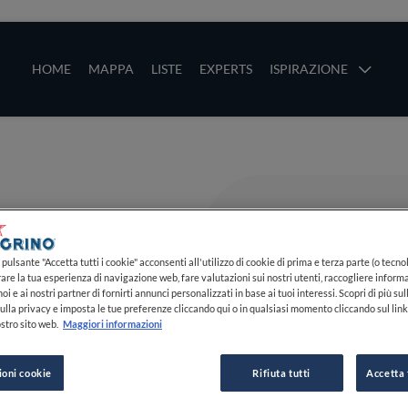
ze
Main navigation
HOME
MAPPA
LISTE
EXPERTS
ISPIRAZIONE
Salta al contenuto principale
li
pulsante "Accetta tutti i cookie" acconsenti all'utilizzo di cookie di prima e terza parte (o tecnol
rare la tua esperienza di navigazione web, fare valutazioni sui nostri utenti, raccogliere informa
oi e ai nostri partner di fornirti annunci personalizzati in base ai tuoi interessi. Scopri di più su
ulla privacy e imposta le tue preferenze cliccando qui o in qualsiasi momento cliccando sul lin
stro sito web.
Maggiori informazioni
ioni cookie
Rifiuta tutti
Accetta 