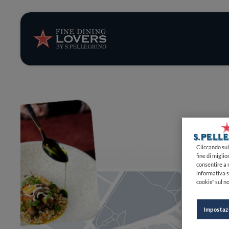
Storie e tenden
Ricette
Trucchi e consig
Serie
Cliccando sul 
fine di miglio
consentire a n
informativa s
cookie" sul no
Impostaz