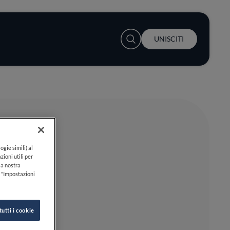
User account menu
UNISCITI
ogie simili) al
zioni utili per
lla nostra
k "Impostazioni
tutti i cookie