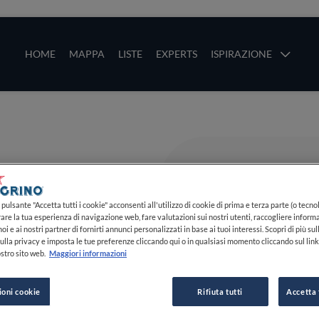
ze
Main navigation
HOME
MAPPA
LISTE
EXPERTS
ISPIRAZIONE
Salta al contenuto principale
li
pulsante "Accetta tutti i cookie" acconsenti all'utilizzo di cookie di prima e terza parte (o tecnol
rare la tua esperienza di navigazione web, fare valutazioni sui nostri utenti, raccogliere informa
oi e ai nostri partner di fornirti annunci personalizzati in base ai tuoi interessi. Scopri di più su
ulla privacy e imposta le tue preferenze cliccando qui o in qualsiasi momento cliccando sul lin
stro sito web.
Maggiori informazioni
ioni cookie
Rifiuta tutti
Accetta 