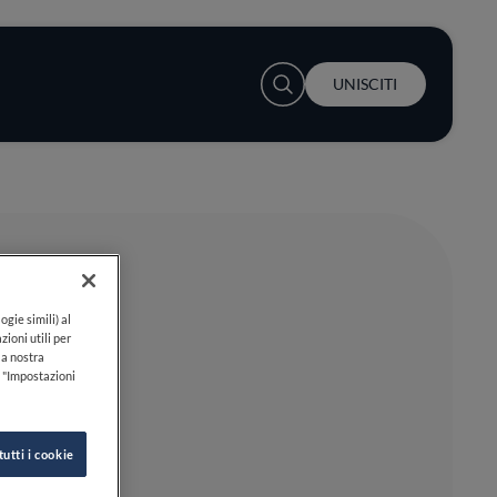
User account menu
UNISCITI
ogie simili) al
zioni utili per
lla nostra
k "Impostazioni
tutti i cookie