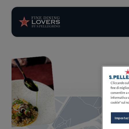
Storie e tenden
Ricette
Trucchi e consig
Serie
Cliccando sul 
fine di miglio
consentire a n
informativa s
cookie" sul no
Impostaz