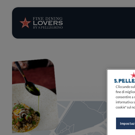
Storie e tenden
Ricette
Trucchi e consig
Serie
Cliccando sul 
fine di miglio
consentire a n
informativa s
cookie" sul no
Impostaz