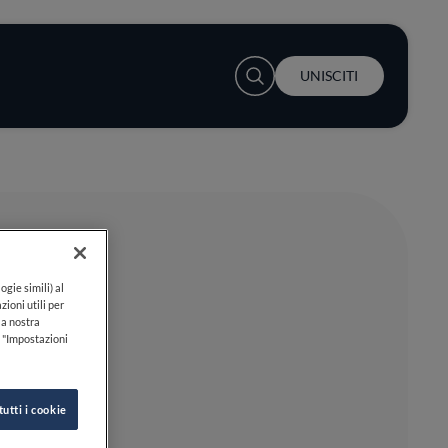
User account menu
UNISCITI
ogie simili) al
zioni utili per
lla nostra
k "Impostazioni
tutti i cookie