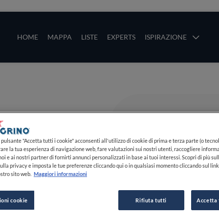
ze
Main navigation
HOME
MAPPA
LISTE
EXPERTS
ISPIRAZIONE
Salta al contenuto principale
li
pulsante "Accetta tutti i cookie" acconsenti all'utilizzo di cookie di prima e terza parte (o tecnol
rare la tua esperienza di navigazione web, fare valutazioni sui nostri utenti, raccogliere informa
oi e ai nostri partner di fornirti annunci personalizzati in base ai tuoi interessi. Scopri di più su
ulla privacy e imposta le tue preferenze cliccando qui o in qualsiasi momento cliccando sul lin
stro sito web.
Maggiori informazioni
ioni cookie
Rifiuta tutti
Accetta 