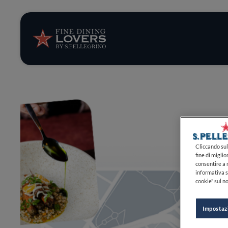
Storie e tenden
Ricette
Trucchi e consig
Serie
Cliccando sul 
fine di miglio
consentire a n
informativa s
cookie" sul no
Impostaz