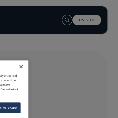
User account menu
UNISCITI
ogie simili) al
zioni utili per
lla nostra
k "Impostazioni
tutti i cookie