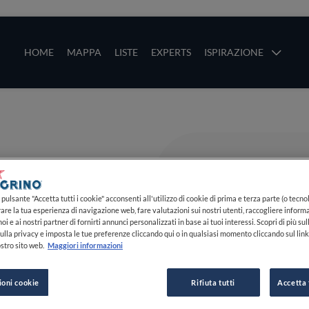
ze
Main navigation
HOME
MAPPA
LISTE
EXPERTS
ISPIRAZIONE
Salta al contenuto principale
li
pulsante "Accetta tutti i cookie" acconsenti all'utilizzo di cookie di prima e terza parte (o tecnol
rare la tua esperienza di navigazione web, fare valutazioni sui nostri utenti, raccogliere informa
oi e ai nostri partner di fornirti annunci personalizzati in base ai tuoi interessi. Scopri di più su
ulla privacy e imposta le tue preferenze cliccando qui o in qualsiasi momento cliccando sul lin
stro sito web.
Maggiori informazioni
ioni cookie
Rifiuta tutti
Accetta 