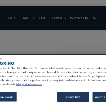
ze
Main navigation
HOME
MAPPA
LISTE
EXPERTS
ISPIRAZIONE
Salta al contenuto principale
li
pulsante "Accetta tutti i cookie" acconsenti all'utilizzo di cookie di prima e terza parte (o tecnol
rare la tua esperienza di navigazione web, fare valutazioni sui nostri utenti, raccogliere informa
oi e ai nostri partner di fornirti annunci personalizzati in base ai tuoi interessi. Scopri di più su
ulla privacy e imposta le tue preferenze cliccando qui o in qualsiasi momento cliccando sul lin
stro sito web.
Maggiori informazioni
ioni cookie
Rifiuta tutti
Accetta 