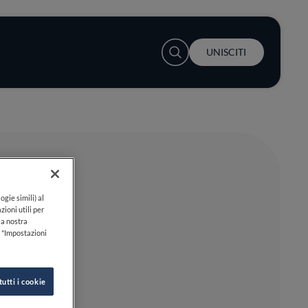
User account menu
UNISCITI
ogie simili) al
zioni utili per
lla nostra
k "Impostazioni
tutti i cookie