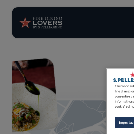
Storie e tenden
Ricette
Trucchi e consig
Serie
Cliccando sul 
fine di miglio
consentire a n
informativa s
cookie" sul no
Impostaz