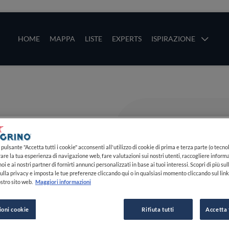
ze
Main navigation
HOME
MAPPA
LISTE
EXPERTS
ISPIRAZIONE
Salta al contenuto principale
li
pulsante "Accetta tutti i cookie" acconsenti all'utilizzo di cookie di prima e terza parte (o tecnol
rare la tua esperienza di navigazione web, fare valutazioni sui nostri utenti, raccogliere informa
oi e ai nostri partner di fornirti annunci personalizzati in base ai tuoi interessi. Scopri di più su
ulla privacy e imposta le tue preferenze cliccando qui o in qualsiasi momento cliccando sul lin
stro sito web.
Maggiori informazioni
ioni cookie
Rifiuta tutti
Accetta 