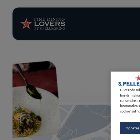
Storie e tenden
Ricette
Trucchi e consig
Serie
Cliccando sul 
fine di miglio
consentire a n
informativa s
cookie" sul no
Impostaz