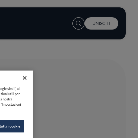
User account menu
UNISCITI
ogie simili) al
zioni utili per
lla nostra
k "Impostazioni
tutti i cookie