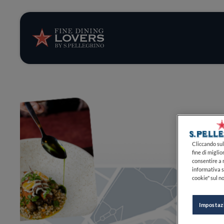
Storie e tenden
Ricette
Trucchi e consig
Serie
Cliccando sul 
fine di miglio
consentire a n
informativa s
cookie" sul no
Impostaz