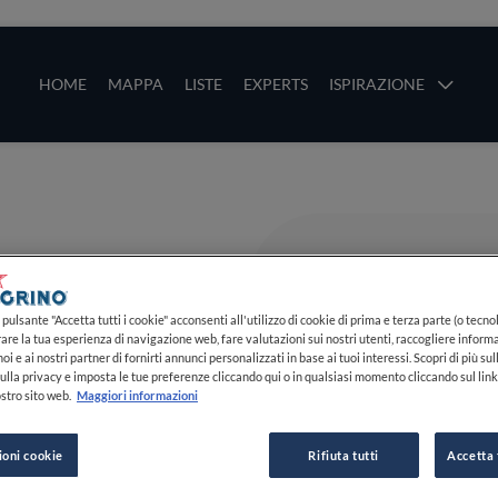
ze
Main navigation
HOME
MAPPA
LISTE
EXPERTS
ISPIRAZIONE
Salta al contenuto principale
li
pulsante "Accetta tutti i cookie" acconsenti all'utilizzo di cookie di prima e terza parte (o tecnol
rare la tua esperienza di navigazione web, fare valutazioni sui nostri utenti, raccogliere informa
oi e ai nostri partner di fornirti annunci personalizzati in base ai tuoi interessi. Scopri di più su
ulla privacy e imposta le tue preferenze cliccando qui o in qualsiasi momento cliccando sul lin
stro sito web.
Maggiori informazioni
ioni cookie
Rifiuta tutti
Accetta 