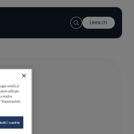
User account menu
UNISCITI
ogie simili) al
zioni utili per
lla nostra
k "Impostazioni
tutti i cookie