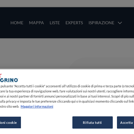
ze
Main navigation
HOME
MAPPA
LISTE
EXPERTS
ISPIRAZIONE
Salta al contenuto principale
li
pulsante "Accetta tutti i cookie" acconsenti all'utilizzo di cookie di prima e terza parte (o tecnol
rare la tua esperienza di navigazione web, fare valutazioni sui nostri utenti, raccogliere informa
oi e ai nostri partner di fornirti annunci personalizzati in base ai tuoi interessi. Scopri di più su
ulla privacy e imposta le tue preferenze cliccando qui o in qualsiasi momento cliccando sul lin
stro sito web.
Maggiori informazioni
ioni cookie
Rifiuta tutti
Accetta 