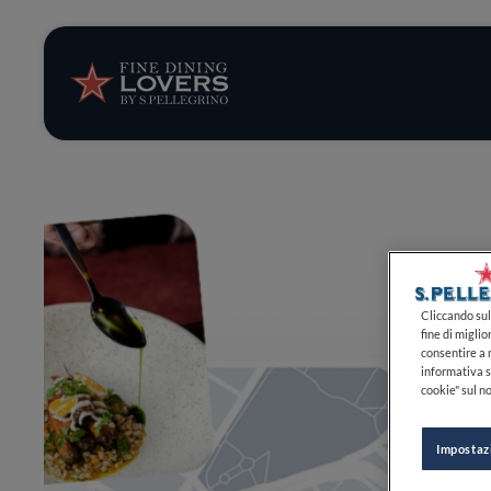
Storie e tenden
Ricette
Trucchi e consig
Serie
Cliccando sul 
fine di miglio
consentire a n
informativa s
cookie" sul no
Impostaz