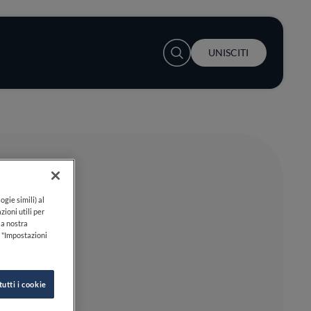
User account menu
UNISCITI
ogie simili) al
zioni utili per
lla nostra
k "Impostazioni
tutti i cookie