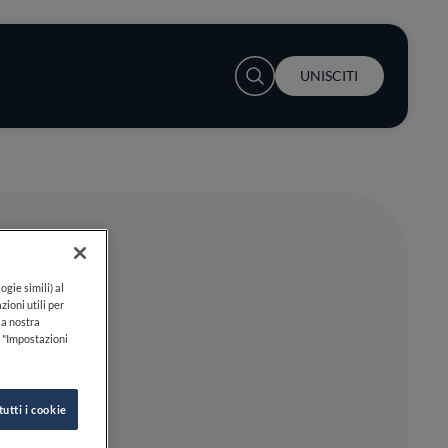
User account menu
UNISCITI
ogie simili) al
zioni utili per
lla nostra
k "Impostazioni
tutti i cookie