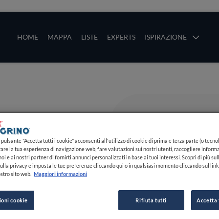
ze
Main navigation
HOME
MAPPA
LISTE
EXPERTS
ISPIRAZIONE
Salta al contenuto principale
li
pulsante "Accetta tutti i cookie" acconsenti all'utilizzo di cookie di prima e terza parte (o tecnol
rare la tua esperienza di navigazione web, fare valutazioni sui nostri utenti, raccogliere informa
oi e ai nostri partner di fornirti annunci personalizzati in base ai tuoi interessi. Scopri di più su
ulla privacy e imposta le tue preferenze cliccando qui o in qualsiasi momento cliccando sul lin
stro sito web.
Maggiori informazioni
ioni cookie
Rifiuta tutti
Accetta 