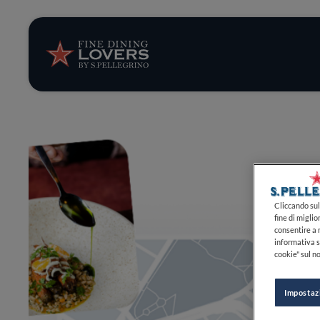
Storie e tenden
Ricette
Trucchi e consig
Serie
Cliccando sul 
fine di miglio
consentire a n
informativa s
cookie" sul no
Impostaz