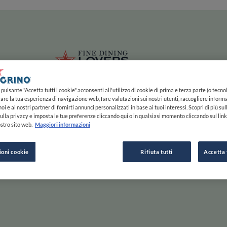
ze
Main navigation
HOME
MAPPA
LISTE
EXPERTS
ISPIRAZIONE
Salta al contenuto principale
li
Fine Dining 
pulsante "Accetta tutti i cookie" acconsenti all'utilizzo di cookie di prima e terza parte (o tecnol
rare la tua esperienza di navigazione web, fare valutazioni sui nostri utenti, raccogliere informa
oi e ai nostri partner di fornirti annunci personalizzati in base ai tuoi interessi. Scopri di più su
ulla privacy e imposta le tue preferenze cliccando qui o in qualsiasi momento cliccando sul lin
stro sito web.
Maggiori informazioni
e Gusta
ioni cookie
Rifiuta tutti
Accetta 
Scorri a destra per saperne di più, a sinistra per passare
ESPLORA PER
ISPIRAZIONE
F
INIZIA
MAPPA
STORIE E TENDENZE
C