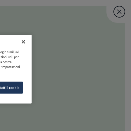
Fine Dining Lo
User account menu
UNISCITI
TORNA A INIZIO PAGINA
Lovers Taste Mat
ogie simili) al
zioni utili per
lla nostra
k "Impostazioni
tutti i cookie
 oltre. Preparati a scoprire la felicità gastronomica con uno swipe!
INE DINING LOVERS
SEGUICI SU
HI SIAMO
INSTAGRAM