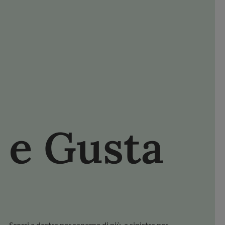
NISCITI FDL
FACEBOOK
YOUTUBE
PINTEREST
e Gusta
Scopri i
Scorri a destra per saperne di più, a sinistra per