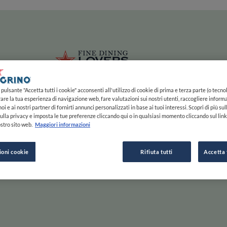
ze
Main navigation
HOME
MAPPA
LISTE
EXPERTS
ISPIRAZIONE
Salta al contenuto principale
li
Fine Dining 
pulsante "Accetta tutti i cookie" acconsenti all'utilizzo di cookie di prima e terza parte (o tecnol
rare la tua esperienza di navigazione web, fare valutazioni sui nostri utenti, raccogliere informa
oi e ai nostri partner di fornirti annunci personalizzati in base ai tuoi interessi. Scopri di più su
ulla privacy e imposta le tue preferenze cliccando qui o in qualsiasi momento cliccando sul lin
stro sito web.
Maggiori informazioni
e Gusta
ioni cookie
Rifiuta tutti
Accetta 
Scorri a destra per saperne di più, a sinistra per passare
ESPLORA PER
ISPIRAZIONE
F
INIZIA
MAPPA
STORIE E TENDENZE
C