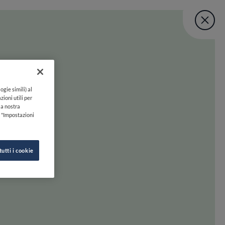
Fine Dining Lo
User account menu
UNISCITI
TORNA A INIZIO PAGINA
Lovers Taste Mat
ogie simili) al
zioni utili per
lla nostra
k "Impostazioni
tutti i cookie
 oltre. Preparati a scoprire la felicità gastronomica con uno swipe!
INE DINING LOVERS
SEGUICI SU
HI SIAMO
INSTAGRAM