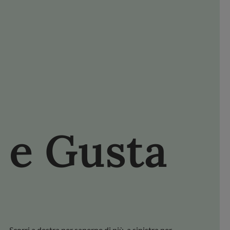
NISCITI FDL
FACEBOOK
YOUTUBE
PINTEREST
e Gusta
Scopri il v
Scorri a destra per saperne di più, a sinistra per