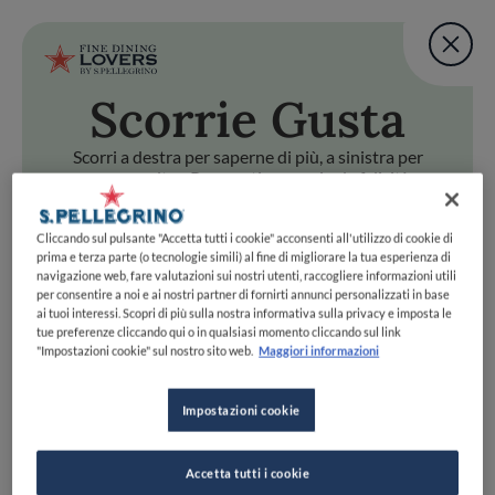
Fine Dining Lovers Tas
User account m
Aggiungi una nota
Scorri
e Gusta
Salta al contenuto principale
TORNA A INIZIO PAGINA
Fine Dining Lovers Tas
Aggiungi una nota
Scorri a destra per saperne di più, a sinistra per
passare oltre. Preparati a scoprire la felicità
gastronomica con uno swipe!
i
e Gusta
Cliccando sul pulsante "Accetta tutti i cookie" acconsenti all'utilizzo di cookie di
Scorri a destra per saperne di più, a sinistra per passare oltr
Fine Dining Lovers Taste Match
prima e terza parte (o tecnologie simili) al fine di migliorare la tua esperienza di
navigazione web, fare valutazioni sui nostri utenti, raccogliere informazioni utili
Home
INIZIA
per consentire a noi e ai nostri partner di fornirti annunci personalizzati in base
Scopri il vero
ai tuoi interessi. Scopri di più sulla nostra informativa sulla privacy e imposta le
tue preferenze cliccando qui o in qualsiasi momento cliccando sul link
foodie che è in te
"Impostazioni cookie" sul nostro sito web.
Maggiori informazioni
Impostazioni cookie
UNISCITI
ESPLORA PER
Accetta tutti i cookie