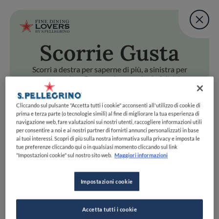
Fine Dining Lovers Tas
User account m
Aggiungi una nota
Scorri
e Gusta
Salta al contenuto principale
TORNA A INIZIO PAGINA
Fine Dining Lovers Tas
Aggiungi una nota
Scorri a destra per saperne di più, a sinistra per
passare oltre. Preparati a scoprire la felicità
gastronomica con uno swipe!
i
e Gusta
Cliccando sul pulsante "Accetta tutti i cookie" acconsenti all'utilizzo di cookie di
Scorri a destra per saperne di più, a sinistra per passare oltr
Fine Dining Lovers Taste Match
prima e terza parte (o tecnologie simili) al fine di migliorare la tua esperienza di
navigazione web, fare valutazioni sui nostri utenti, raccogliere informazioni utili
Home
INIZIA
per consentire a noi e ai nostri partner di fornirti annunci personalizzati in base
Scopri il vero
ai tuoi interessi. Scopri di più sulla nostra informativa sulla privacy e imposta le
tue preferenze cliccando qui o in qualsiasi momento cliccando sul link
foodie che è in te
"Impostazioni cookie" sul nostro sito web.
Maggiori informazioni
Impostazioni cookie
UNISCITI
ESPLORA PER
Accetta tutti i cookie