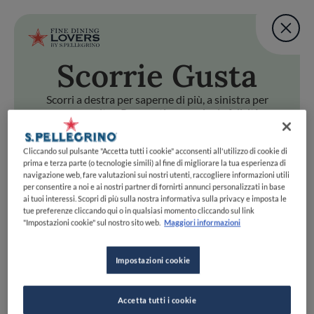
Fine Dining Lovers Tas
User account m
Aggiungi una nota
Scorri
e Gusta
Salta al contenuto principale
TORNA A INIZIO PAGINA
Fine Dining Lovers Tas
Aggiungi una nota
Scorri a destra per saperne di più, a sinistra per
passare oltre. Preparati a scoprire la felicità
gastronomica con uno swipe!
i
e Gusta
Cliccando sul pulsante "Accetta tutti i cookie" acconsenti all'utilizzo di cookie di
Scorri a destra per saperne di più, a sinistra per passare oltr
Fine Dining Lovers Taste Match
prima e terza parte (o tecnologie simili) al fine di migliorare la tua esperienza di
navigazione web, fare valutazioni sui nostri utenti, raccogliere informazioni utili
Home
INIZIA
per consentire a noi e ai nostri partner di fornirti annunci personalizzati in base
Scopri il vero
ai tuoi interessi. Scopri di più sulla nostra informativa sulla privacy e imposta le
tue preferenze cliccando qui o in qualsiasi momento cliccando sul link
foodie che è in te
"Impostazioni cookie" sul nostro sito web.
Maggiori informazioni
Impostazioni cookie
UNISCITI
ESPLORA PER
Accetta tutti i cookie