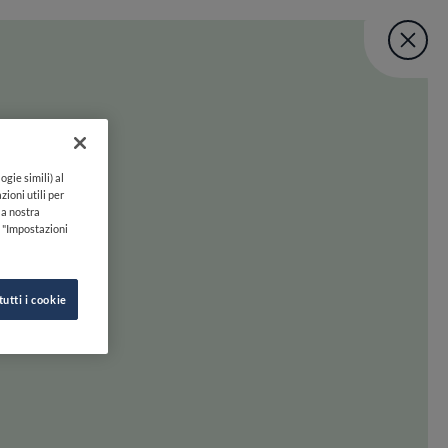
Fine Dining Lo
User account menu
UNISCITI
TORNA A INIZIO PAGINA
Lovers Taste Mat
ogie simili) al
zioni utili per
lla nostra
k "Impostazioni
tutti i cookie
 oltre. Preparati a scoprire la felicità gastronomica con uno swipe!
INE DINING LOVERS
SEGUICI SU
HI SIAMO
INSTAGRAM