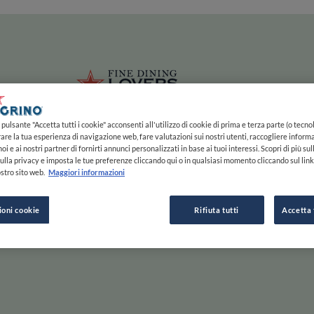
ze
Main navigation
HOME
MAPPA
LISTE
EXPERTS
ISPIRAZIONE
Salta al contenuto principale
li
Fine Dining 
pulsante "Accetta tutti i cookie" acconsenti all'utilizzo di cookie di prima e terza parte (o tecnol
rare la tua esperienza di navigazione web, fare valutazioni sui nostri utenti, raccogliere informa
oi e ai nostri partner di fornirti annunci personalizzati in base ai tuoi interessi. Scopri di più su
ulla privacy e imposta le tue preferenze cliccando qui o in qualsiasi momento cliccando sul lin
stro sito web.
Maggiori informazioni
e Gusta
ioni cookie
Rifiuta tutti
Accetta 
Scorri a destra per saperne di più, a sinistra per passare
ESPLORA PER
ISPIRAZIONE
F
INIZIA
MAPPA
STORIE E TENDENZE
C