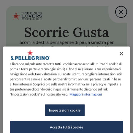
Fine Dining Lovers Tas
User account m
Aggiungi una nota
Scorri
e Gusta
Salta al contenuto principale
TORNA A INIZIO PAGINA
Fine Dining Lovers Tas
Aggiungi una nota
Scorri a destra per saperne di più, a sinistra per
passare oltre. Preparati a scoprire la felicità
gastronomica con uno swipe!
i
e Gusta
Cliccando sul pulsante "Accetta tutti i cookie" acconsenti all'utilizzo di cookie di
Scorri a destra per saperne di più, a sinistra per passare oltr
Fine Dining Lovers Taste Match
prima e terza parte (o tecnologie simili) al fine di migliorare la tua esperienza di
navigazione web, fare valutazioni sui nostri utenti, raccogliere informazioni utili
Home
INIZIA
per consentire a noi e ai nostri partner di fornirti annunci personalizzati in base
Scopri il vero
ai tuoi interessi. Scopri di più sulla nostra informativa sulla privacy e imposta le
tue preferenze cliccando qui o in qualsiasi momento cliccando sul link
foodie che è in te
"Impostazioni cookie" sul nostro sito web.
Maggiori informazioni
Impostazioni cookie
UNISCITI
ESPLORA PER
Accetta tutti i cookie