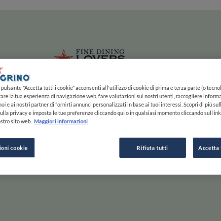
ze
Main navigation
HOME
MAPPA
LISTE
EXPERTS
ISPIRAZIONE
Salta al contenuto principale
li
Fine Dining 
pulsante "Accetta tutti i cookie" acconsenti all'utilizzo di cookie di prima e terza parte (o tecnol
rare la tua esperienza di navigazione web, fare valutazioni sui nostri utenti, raccogliere informa
oi e ai nostri partner di fornirti annunci personalizzati in base ai tuoi interessi. Scopri di più su
ulla privacy e imposta le tue preferenze cliccando qui o in qualsiasi momento cliccando sul lin
stro sito web.
Maggiori informazioni
e Gusta
ioni cookie
Rifiuta tutti
Accetta 
Scorri a destra per saperne di più, a sinistra per passare
ESPLORA PER
ISPIRAZIONE
F
INIZIA
MAPPA
STORIE E TENDENZE
C