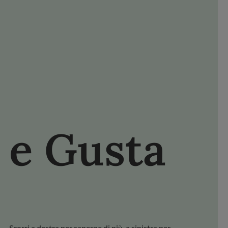
NISCITI FDL
FACEBOOK
YOUTUBE
PINTEREST
e Gusta
Scopri 
Scorri a destra per saperne di più, a sinistra per