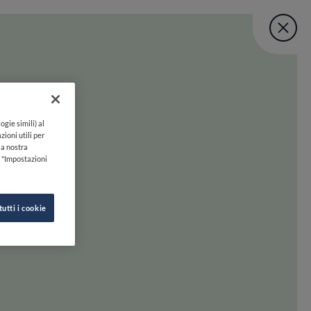
Fine Dining Lo
User account menu
UNISCITI
TORNA A INIZIO PAGINA
Lovers Taste Mat
ogie simili) al
zioni utili per
lla nostra
k "Impostazioni
tutti i cookie
 oltre. Preparati a scoprire la felicità gastronomica con uno swipe!
INE DINING LOVERS
SEGUICI SU
HI SIAMO
INSTAGRAM