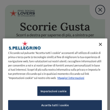
Fine Dining Lovers Tas
User account m
Aggiungi una nota
Scorri
e Gusta
Salta al contenuto principale
TORNA A INIZIO PAGINA
Fine Dining Lovers Tas
Aggiungi una nota
Scorri a destra per saperne di più, a sinistra per
passare oltre. Preparati a scoprire la felicità
gastronomica con uno swipe!
i
e Gusta
Cliccando sul pulsante "Accetta tutti i cookie" acconsenti all'utilizzo di cookie di
Scorri a destra per saperne di più, a sinistra per passare oltr
Fine Dining Lovers Taste Match
prima e terza parte (o tecnologie simili) al fine di migliorare la tua esperienza di
navigazione web, fare valutazioni sui nostri utenti, raccogliere informazioni utili
Home
INIZIA
per consentire a noi e ai nostri partner di fornirti annunci personalizzati in base
Scopri il vero
ai tuoi interessi. Scopri di più sulla nostra informativa sulla privacy e imposta le
tue preferenze cliccando qui o in qualsiasi momento cliccando sul link
foodie che è in te
"Impostazioni cookie" sul nostro sito web.
Maggiori informazioni
Impostazioni cookie
UNISCITI
ESPLORA PER
Accetta tutti i cookie