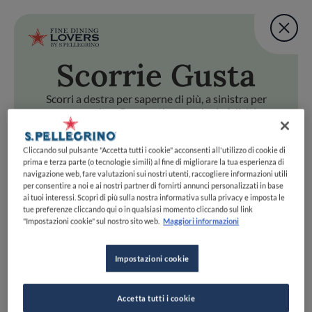
Fine Dining Lovers Tas
User account m
Aggiungi una nota
Scorri
e Gusta
Salta al contenuto principale
TORNA A INIZIO PAGINA
Fine Dining Lovers Tas
Aggiungi una nota
Scorri a destra per saperne di più, a sinistra per
passare oltre. Preparati a scoprire la felicità
gastronomica con uno swipe!
i
e Gusta
Cliccando sul pulsante "Accetta tutti i cookie" acconsenti all'utilizzo di cookie di
Scorri a destra per saperne di più, a sinistra per passare oltr
Fine Dining Lovers Taste Match
prima e terza parte (o tecnologie simili) al fine di migliorare la tua esperienza di
navigazione web, fare valutazioni sui nostri utenti, raccogliere informazioni utili
Home
INIZIA
per consentire a noi e ai nostri partner di fornirti annunci personalizzati in base
Scopri il vero
ai tuoi interessi. Scopri di più sulla nostra informativa sulla privacy e imposta le
tue preferenze cliccando qui o in qualsiasi momento cliccando sul link
foodie che è in te
"Impostazioni cookie" sul nostro sito web.
Maggiori informazioni
Impostazioni cookie
UNISCITI
ESPLORA PER
Accetta tutti i cookie