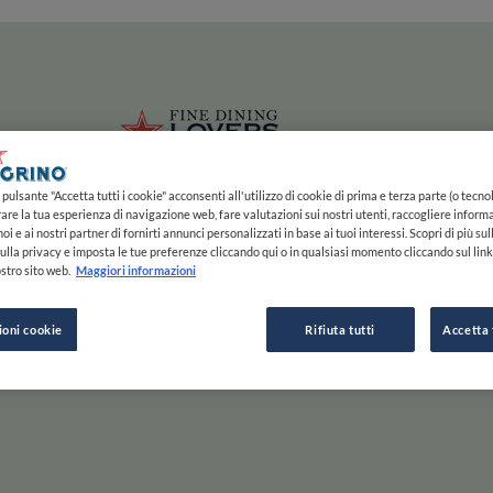
ze
Main navigation
HOME
MAPPA
LISTE
EXPERTS
ISPIRAZIONE
Salta al contenuto principale
li
Fine Dining 
pulsante "Accetta tutti i cookie" acconsenti all'utilizzo di cookie di prima e terza parte (o tecnol
rare la tua esperienza di navigazione web, fare valutazioni sui nostri utenti, raccogliere informa
oi e ai nostri partner di fornirti annunci personalizzati in base ai tuoi interessi. Scopri di più su
ulla privacy e imposta le tue preferenze cliccando qui o in qualsiasi momento cliccando sul lin
stro sito web.
Maggiori informazioni
e Gusta
ioni cookie
Rifiuta tutti
Accetta 
Scorri a destra per saperne di più, a sinistra per passare
ESPLORA PER
ISPIRAZIONE
F
INIZIA
MAPPA
STORIE E TENDENZE
C