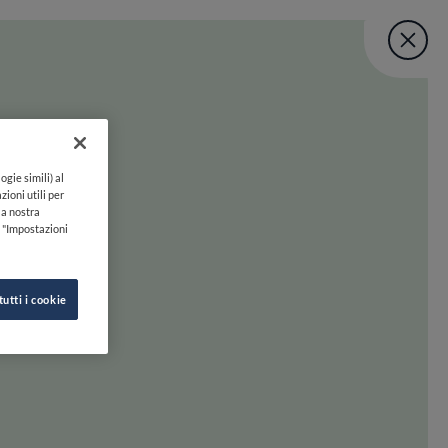
Fine Dining Lo
User account menu
UNISCITI
TORNA A INIZIO PAGINA
Lovers Taste Mat
ogie simili) al
zioni utili per
lla nostra
k "Impostazioni
tutti i cookie
 oltre. Preparati a scoprire la felicità gastronomica con uno swipe!
INE DINING LOVERS
SEGUICI SU
HI SIAMO
INSTAGRAM