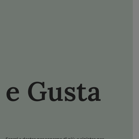
NISCITI FDL
FACEBOOK
YOUTUBE
PINTEREST
e Gusta
Scopri i
Scorri a destra per saperne di più, a sinistra per