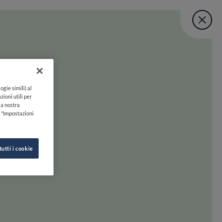
Fine Dining Lo
User account menu
UNISCITI
TORNA A INIZIO PAGINA
Lovers Taste Mat
ogie simili) al
zioni utili per
lla nostra
k "Impostazioni
tutti i cookie
 oltre. Preparati a scoprire la felicità gastronomica con uno swipe!
INE DINING LOVERS
SEGUICI SU
HI SIAMO
INSTAGRAM