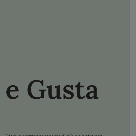
NISCITI FDL
FACEBOOK
YOUTUBE
PINTEREST
e Gusta
Scopri i
Scorri a destra per saperne di più, a sinistra per