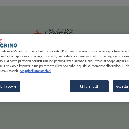
ze
Main navigation
HOME
MAPPA
LISTE
EXPERTS
ISPIRAZIONE
Salta al contenuto principale
li
Fine Dining 
pulsante "Accetta tutti i cookie" acconsenti all'utilizzo di cookie di prima e terza parte (o tecnol
rare la tua esperienza di navigazione web, fare valutazioni sui nostri utenti, raccogliere informa
oi e ai nostri partner di fornirti annunci personalizzati in base ai tuoi interessi. Scopri di più su
ulla privacy e imposta le tue preferenze cliccando qui o in qualsiasi momento cliccando sul lin
stro sito web.
Maggiori informazioni
e Gusta
ioni cookie
Rifiuta tutti
Accetta 
Scorri a destra per saperne di più, a sinistra per passare
ESPLORA PER
ISPIRAZIONE
F
INIZIA
MAPPA
STORIE E TENDENZE
C