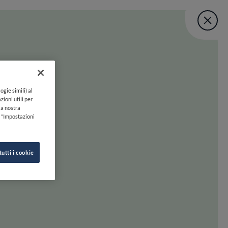
Fine Dining Lo
User account menu
UNISCITI
TORNA A INIZIO PAGINA
Lovers Taste Mat
ogie simili) al
zioni utili per
lla nostra
k "Impostazioni
tutti i cookie
 oltre. Preparati a scoprire la felicità gastronomica con uno swipe!
INE DINING LOVERS
SEGUICI SU
HI SIAMO
INSTAGRAM