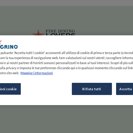
ze
Main navigation
HOME
MAPPA
LISTE
EXPERTS
ISPIRAZIONE
Salta al contenuto principale
li
Fine Dining 
pulsante "Accetta tutti i cookie" acconsenti all'utilizzo di cookie di prima e terza parte (o tecnol
rare la tua esperienza di navigazione web, fare valutazioni sui nostri utenti, raccogliere informa
oi e ai nostri partner di fornirti annunci personalizzati in base ai tuoi interessi. Scopri di più su
ulla privacy e imposta le tue preferenze cliccando qui o in qualsiasi momento cliccando sul lin
stro sito web.
Maggiori informazioni
e Gusta
ioni cookie
Rifiuta tutti
Accetta 
Scorri a destra per saperne di più, a sinistra per passare
ESPLORA PER
ISPIRAZIONE
F
INIZIA
MAPPA
STORIE E TENDENZE
C