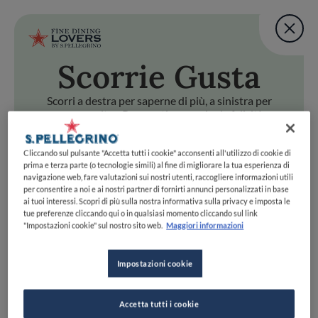
Fine Dining Lovers Tas
User account m
Aggiungi una nota
Scorri
e Gusta
Salta al contenuto principale
TORNA A INIZIO PAGINA
Fine Dining Lovers Tas
Aggiungi una nota
Scorri a destra per saperne di più, a sinistra per
passare oltre. Preparati a scoprire la felicità
gastronomica con uno swipe!
i
e Gusta
Cliccando sul pulsante "Accetta tutti i cookie" acconsenti all'utilizzo di cookie di
Scorri a destra per saperne di più, a sinistra per passare oltr
Fine Dining Lovers Taste Match
prima e terza parte (o tecnologie simili) al fine di migliorare la tua esperienza di
navigazione web, fare valutazioni sui nostri utenti, raccogliere informazioni utili
Home
INIZIA
per consentire a noi e ai nostri partner di fornirti annunci personalizzati in base
Scopri il vero
ai tuoi interessi. Scopri di più sulla nostra informativa sulla privacy e imposta le
tue preferenze cliccando qui o in qualsiasi momento cliccando sul link
foodie che è in te
"Impostazioni cookie" sul nostro sito web.
Maggiori informazioni
Impostazioni cookie
UNISCITI
ESPLORA PER
Accetta tutti i cookie