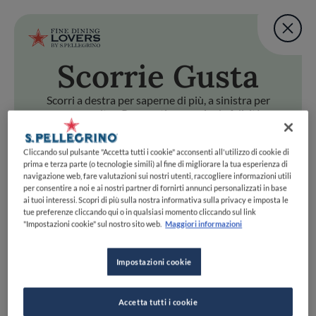
Fine Dining Lovers Tas
User account m
Aggiungi una nota
Scorri
e Gusta
Salta al contenuto principale
TORNA A INIZIO PAGINA
Fine Dining Lovers Tas
Aggiungi una nota
Scorri a destra per saperne di più, a sinistra per
passare oltre. Preparati a scoprire la felicità
gastronomica con uno swipe!
i
e Gusta
Cliccando sul pulsante "Accetta tutti i cookie" acconsenti all'utilizzo di cookie di
Scorri a destra per saperne di più, a sinistra per passare oltr
Fine Dining Lovers Taste Match
prima e terza parte (o tecnologie simili) al fine di migliorare la tua esperienza di
navigazione web, fare valutazioni sui nostri utenti, raccogliere informazioni utili
Home
INIZIA
per consentire a noi e ai nostri partner di fornirti annunci personalizzati in base
Scopri il vero
ai tuoi interessi. Scopri di più sulla nostra informativa sulla privacy e imposta le
tue preferenze cliccando qui o in qualsiasi momento cliccando sul link
foodie che è in te
"Impostazioni cookie" sul nostro sito web.
Maggiori informazioni
Impostazioni cookie
UNISCITI
ESPLORA PER
Accetta tutti i cookie