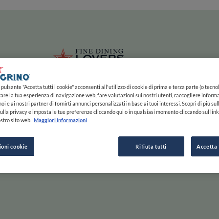
ze
Main navigation
HOME
MAPPA
LISTE
EXPERTS
ISPIRAZIONE
Salta al contenuto principale
li
Fine Dining 
pulsante "Accetta tutti i cookie" acconsenti all'utilizzo di cookie di prima e terza parte (o tecnol
rare la tua esperienza di navigazione web, fare valutazioni sui nostri utenti, raccogliere informa
oi e ai nostri partner di fornirti annunci personalizzati in base ai tuoi interessi. Scopri di più su
ulla privacy e imposta le tue preferenze cliccando qui o in qualsiasi momento cliccando sul lin
stro sito web.
Maggiori informazioni
e Gusta
ioni cookie
Rifiuta tutti
Accetta 
Scorri a destra per saperne di più, a sinistra per passare
ESPLORA PER
ISPIRAZIONE
F
INIZIA
MAPPA
STORIE E TENDENZE
C