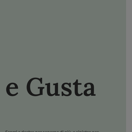
NISCITI FDL
FACEBOOK
YOUTUBE
PINTEREST
e Gusta
Scopri il
Scorri a destra per saperne di più, a sinistra per