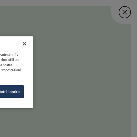
Fine Dining Lo
User account menu
UNISCITI
TORNA A INIZIO PAGINA
Lovers Taste Mat
ogie simili) al
zioni utili per
lla nostra
k "Impostazioni
tutti i cookie
 oltre. Preparati a scoprire la felicità gastronomica con uno swipe!
INE DINING LOVERS
SEGUICI SU
HI SIAMO
INSTAGRAM