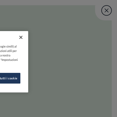
Fine Dining Lo
User account menu
UNISCITI
TORNA A INIZIO PAGINA
Lovers Taste Mat
ogie simili) al
zioni utili per
lla nostra
k "Impostazioni
tutti i cookie
 oltre. Preparati a scoprire la felicità gastronomica con uno swipe!
INE DINING LOVERS
SEGUICI SU
HI SIAMO
INSTAGRAM