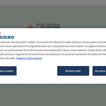
ze
Main navigation
HOME
MAPPA
LISTE
EXPERTS
ISPIRAZIONE
Salta al contenuto principale
li
Fine Dining 
pulsante "Accetta tutti i cookie" acconsenti all'utilizzo di cookie di prima e terza parte (o tecnol
rare la tua esperienza di navigazione web, fare valutazioni sui nostri utenti, raccogliere informa
oi e ai nostri partner di fornirti annunci personalizzati in base ai tuoi interessi. Scopri di più su
ulla privacy e imposta le tue preferenze cliccando qui o in qualsiasi momento cliccando sul lin
stro sito web.
Maggiori informazioni
e Gusta
ioni cookie
Rifiuta tutti
Accetta 
Scorri a destra per saperne di più, a sinistra per passare
ESPLORA PER
ISPIRAZIONE
F
INIZIA
MAPPA
STORIE E TENDENZE
C