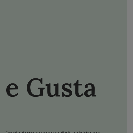
NISCITI FDL
FACEBOOK
YOUTUBE
PINTEREST
e Gusta
Scopri i
Scorri a destra per saperne di più, a sinistra per