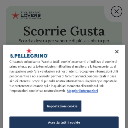
Fine Dining Lovers Tas
User account m
Aggiungi una nota
Scorri
e Gusta
Salta al contenuto principale
TORNA A INIZIO PAGINA
Fine Dining Lovers Tas
Aggiungi una nota
Scorri a destra per saperne di più, a sinistra per
passare oltre. Preparati a scoprire la felicità
gastronomica con uno swipe!
i
e Gusta
Cliccando sul pulsante "Accetta tutti i cookie" acconsenti all'utilizzo di cookie di
Scorri a destra per saperne di più, a sinistra per passare oltr
Fine Dining Lovers Taste Match
prima e terza parte (o tecnologie simili) al fine di migliorare la tua esperienza di
navigazione web, fare valutazioni sui nostri utenti, raccogliere informazioni utili
Home
INIZIA
per consentire a noi e ai nostri partner di fornirti annunci personalizzati in base
Scopri il vero
ai tuoi interessi. Scopri di più sulla nostra informativa sulla privacy e imposta le
tue preferenze cliccando qui o in qualsiasi momento cliccando sul link
foodie che è in te
"Impostazioni cookie" sul nostro sito web.
Maggiori informazioni
Impostazioni cookie
UNISCITI
ESPLORA PER
Accetta tutti i cookie