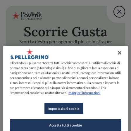
Fine Dining Lovers Tas
User account m
Aggiungi una nota
Scorri
e Gusta
Salta al contenuto principale
TORNA A INIZIO PAGINA
Fine Dining Lovers Tas
Aggiungi una nota
Scorri a destra per saperne di più, a sinistra per
passare oltre. Preparati a scoprire la felicità
gastronomica con uno swipe!
i
e Gusta
Cliccando sul pulsante "Accetta tutti i cookie" acconsenti all'utilizzo di cookie di
Scorri a destra per saperne di più, a sinistra per passare oltr
Fine Dining Lovers Taste Match
prima e terza parte (o tecnologie simili) al fine di migliorare la tua esperienza di
navigazione web, fare valutazioni sui nostri utenti, raccogliere informazioni utili
Home
INIZIA
per consentire a noi e ai nostri partner di fornirti annunci personalizzati in base
Scopri il vero
ai tuoi interessi. Scopri di più sulla nostra informativa sulla privacy e imposta le
tue preferenze cliccando qui o in qualsiasi momento cliccando sul link
foodie che è in te
"Impostazioni cookie" sul nostro sito web.
Maggiori informazioni
Impostazioni cookie
UNISCITI
ESPLORA PER
Accetta tutti i cookie