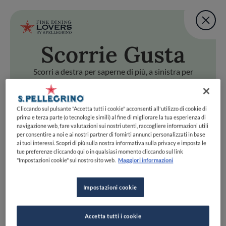
Fine Dining Lovers Tas
User account m
Aggiungi una nota
Scorri
e Gusta
Salta al contenuto principale
TORNA A INIZIO PAGINA
Fine Dining Lovers Tas
Aggiungi una nota
Scorri a destra per saperne di più, a sinistra per
passare oltre. Preparati a scoprire la felicità
gastronomica con uno swipe!
i
e Gusta
Cliccando sul pulsante "Accetta tutti i cookie" acconsenti all'utilizzo di cookie di
Scorri a destra per saperne di più, a sinistra per passare oltr
Fine Dining Lovers Taste Match
prima e terza parte (o tecnologie simili) al fine di migliorare la tua esperienza di
navigazione web, fare valutazioni sui nostri utenti, raccogliere informazioni utili
Home
INIZIA
per consentire a noi e ai nostri partner di fornirti annunci personalizzati in base
Scopri il vero
ai tuoi interessi. Scopri di più sulla nostra informativa sulla privacy e imposta le
tue preferenze cliccando qui o in qualsiasi momento cliccando sul link
foodie che è in te
"Impostazioni cookie" sul nostro sito web.
Maggiori informazioni
Impostazioni cookie
UNISCITI
ESPLORA PER
Accetta tutti i cookie