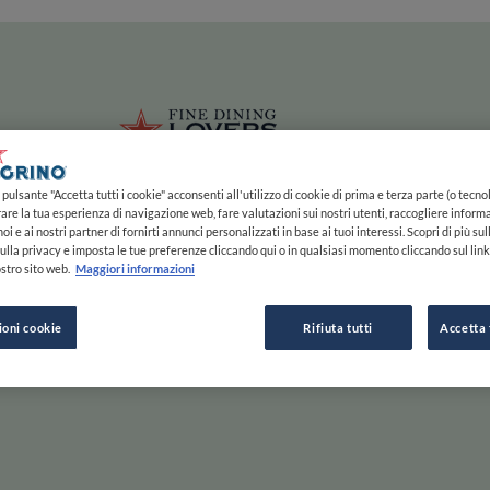
ze
Main navigation
HOME
MAPPA
LISTE
EXPERTS
ISPIRAZIONE
Salta al contenuto principale
li
Fine Dining 
pulsante "Accetta tutti i cookie" acconsenti all'utilizzo di cookie di prima e terza parte (o tecnol
rare la tua esperienza di navigazione web, fare valutazioni sui nostri utenti, raccogliere informa
oi e ai nostri partner di fornirti annunci personalizzati in base ai tuoi interessi. Scopri di più su
ulla privacy e imposta le tue preferenze cliccando qui o in qualsiasi momento cliccando sul lin
stro sito web.
Maggiori informazioni
e Gusta
ioni cookie
Rifiuta tutti
Accetta 
Scorri a destra per saperne di più, a sinistra per passare
ESPLORA PER
ISPIRAZIONE
F
INIZIA
MAPPA
STORIE E TENDENZE
C