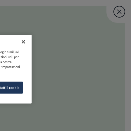
Fine Dining Lo
User account menu
UNISCITI
TORNA A INIZIO PAGINA
Lovers Taste Mat
ogie simili) al
zioni utili per
lla nostra
k "Impostazioni
tutti i cookie
 oltre. Preparati a scoprire la felicità gastronomica con uno swipe!
INE DINING LOVERS
SEGUICI SU
HI SIAMO
INSTAGRAM