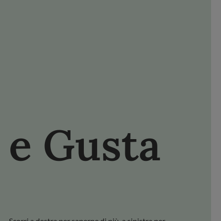
NISCITI FDL
FACEBOOK
YOUTUBE
PINTEREST
e Gusta
Scopri
Scorri a destra per saperne di più, a sinistra per