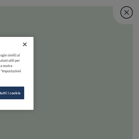
Fine Dining Lo
User account menu
UNISCITI
TORNA A INIZIO PAGINA
Lovers Taste Mat
ogie simili) al
zioni utili per
lla nostra
k "Impostazioni
tutti i cookie
 oltre. Preparati a scoprire la felicità gastronomica con uno swipe!
INE DINING LOVERS
SEGUICI SU
HI SIAMO
INSTAGRAM