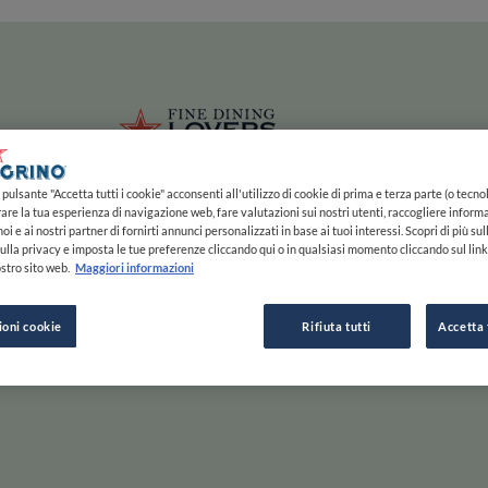
ze
Main navigation
HOME
MAPPA
LISTE
EXPERTS
ISPIRAZIONE
Salta al contenuto principale
li
Fine Dining 
pulsante "Accetta tutti i cookie" acconsenti all'utilizzo di cookie di prima e terza parte (o tecnol
rare la tua esperienza di navigazione web, fare valutazioni sui nostri utenti, raccogliere informa
oi e ai nostri partner di fornirti annunci personalizzati in base ai tuoi interessi. Scopri di più su
ulla privacy e imposta le tue preferenze cliccando qui o in qualsiasi momento cliccando sul lin
stro sito web.
Maggiori informazioni
e Gusta
ioni cookie
Rifiuta tutti
Accetta 
Scorri a destra per saperne di più, a sinistra per passare
ESPLORA PER
ISPIRAZIONE
F
INIZIA
MAPPA
STORIE E TENDENZE
C