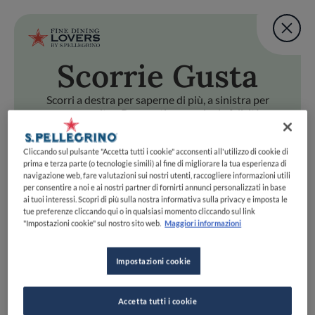
Fine Dining Lovers Tas
User account m
Aggiungi una nota
Scorri
e Gusta
Salta al contenuto principale
TORNA A INIZIO PAGINA
Fine Dining Lovers Tas
Aggiungi una nota
Scorri a destra per saperne di più, a sinistra per
passare oltre. Preparati a scoprire la felicità
gastronomica con uno swipe!
i
e Gusta
Cliccando sul pulsante "Accetta tutti i cookie" acconsenti all'utilizzo di cookie di
Scorri a destra per saperne di più, a sinistra per passare oltr
Fine Dining Lovers Taste Match
prima e terza parte (o tecnologie simili) al fine di migliorare la tua esperienza di
navigazione web, fare valutazioni sui nostri utenti, raccogliere informazioni utili
Home
INIZIA
per consentire a noi e ai nostri partner di fornirti annunci personalizzati in base
Scopri il vero
ai tuoi interessi. Scopri di più sulla nostra informativa sulla privacy e imposta le
tue preferenze cliccando qui o in qualsiasi momento cliccando sul link
foodie che è in te
"Impostazioni cookie" sul nostro sito web.
Maggiori informazioni
Impostazioni cookie
UNISCITI
ESPLORA PER
Accetta tutti i cookie