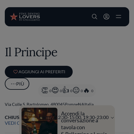
User account m
Salta al contenuto principale
Il Principe
AGGIUNGI AI PREFERITI
PIÙ
0
0
0
0
0
Via Colle S. Bartolomeo, 4
80045
Pompei
NA
Italia
Accendi la
CHIUSO
Apre
Venerdì,
12:30-15:00, 19:30-23:00
conversazione a
VEDI ORARI
tavola con