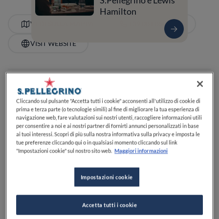
S.Pellegrino e Lewis
Hamilton
VEDI SULLA MAPPA
+39 081 850 5566
VISIT WEBSITE
Food Awards
Guide Michelin
Guide ristoranti
SCOPRI DI PIÙ
Cliccando sul pulsante "Accetta tutti i cookie" acconsenti all'utilizzo di cookie di
prima e terza parte (o tecnologie simili) al fine di migliorare la tua esperienza di
navigazione web, fare valutazioni sui nostri utenti, raccogliere informazioni utili
per consentire a noi e ai nostri partner di fornirti annunci personalizzati in base
ai tuoi interessi. Scopri di più sulla nostra informativa sulla privacy e imposta le
SERVIZI
tue preferenze cliccando qui o in qualsiasi momento cliccando sul link
Per bambini
Buoni dessert
Specializzato in caffè
"Impostazioni cookie" sul nostro sito web.
Maggiori informazioni
Perfetto per il pranzo
Perfetto per la cena
Carta dei vini
Vegetariano
Posti a sedere all'aperto
Adatto ai bambini o alle famiglie
Accetta i cani
Impostazioni cookie
Accetta tutti i cookie