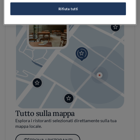
Rifiuta tutti
Tutto sulla mappa
Esplora i ristoranti selezionati direttamente sulla tua
mappa locale.