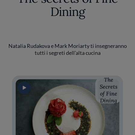
Dining
Natalia Rudakova e Mark Moriarty ti insegneranno
tutti i segreti dell'alta cucina
The
The
The
The
Secrets
Secrets
Secrets
Secrets
of Fine
of Fine
of Fine
of Fine
Dining
Dining
Dining
Dining