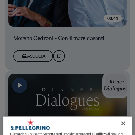
00:41
Moreno Cedroni - Con il mare davanti
ASCOLTA
Dinner
Dialogues
Cliccando sul pulsante "Accetta tutti i cookie" acconsenti all'utilizzo di cookie di