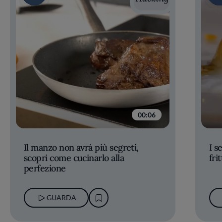
00:06
Il manzo non avrà più segreti,
I s
scopri come cucinarlo alla
fri
perfezione
GUARDA