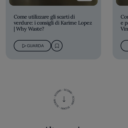
Come utilizzare gli scarti di
Com
verdure: i consigli di Karime Lopez
e p
| Why Waste?
Vin
GUARDA