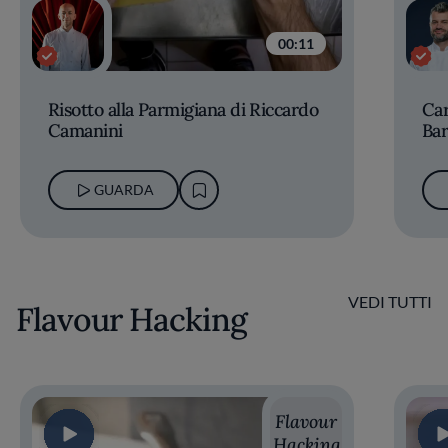
00:11
Risotto alla Parmigiana di Riccardo
Car
Camanini
Bar
GUARDA
VEDI TUTTI
Flavour Hacking
Flavour
Hacking