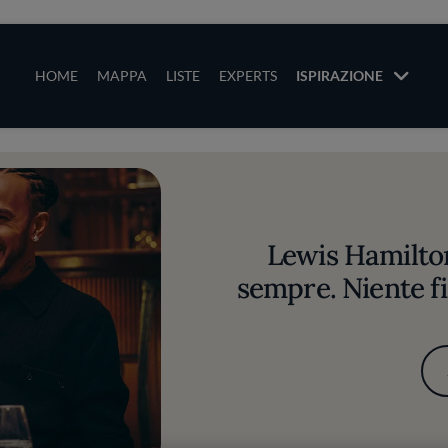
ze
Main navigation
HOME
MAPPA
LISTE
EXPERTS
ISPIRAZIONE
Salta al contenuto principale
li
Lewis Hamilton
sempre. Niente fil