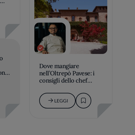
o
Dove mangiare
one:
nell’Oltrepò Pavese: i
consigli dello chef
ori
Federico Sgorbini
erie
LEGGI
giare
i
state