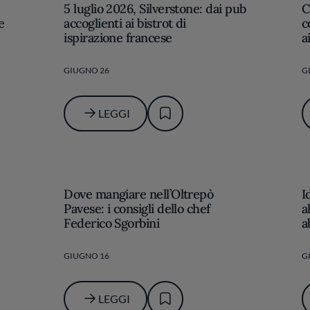
5 luglio 2026, Silverstone: dai pub
C
e
accoglienti ai bistrot di
c
ispirazione francese
a
GIUGNO 26
G
LEGGI
Dove mangiare nell’Oltrepò
I
Pavese: i consigli dello chef
a
Federico Sgorbini
a
GIUGNO 16
G
LEGGI