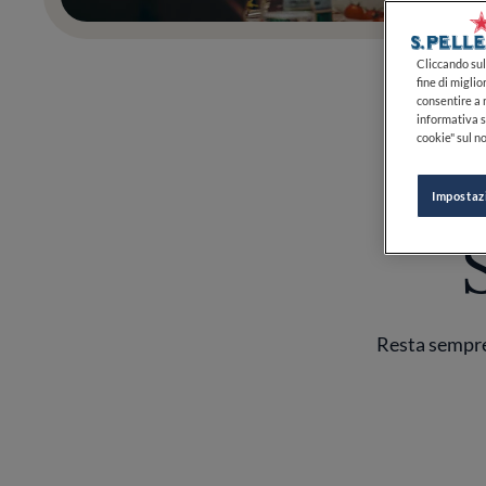
Cliccando sul 
fine di miglio
consentire a n
informativa s
cookie" sul no
Impostaz
Resta sempre 