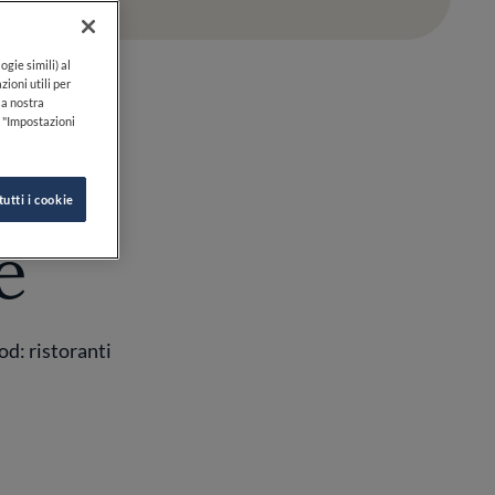
ogie simili) al
zioni utili per
lla nostra
k "Impostazioni
tutti i cookie
e
od: ristoranti