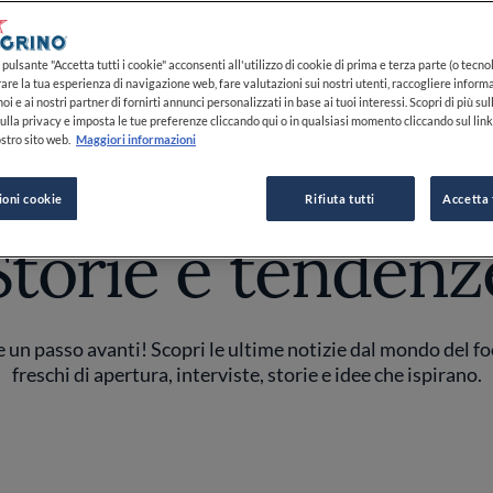
pulsante "Accetta tutti i cookie" acconsenti all'utilizzo di cookie di prima e terza parte (o tecnol
rare la tua esperienza di navigazione web, fare valutazioni sui nostri utenti, raccogliere informa
oi e ai nostri partner di fornirti annunci personalizzati in base ai tuoi interessi. Scopri di più su
ulla privacy e imposta le tue preferenze cliccando qui o in qualsiasi momento cliccando sul lin
STORIE E TENDENZE
stro sito web.
Maggiori informazioni
ioni cookie
Rifiuta tutti
Accetta 
Storie e tendenz
un passo avanti! Scopri le ultime notizie dal mondo del fo
freschi di apertura, interviste, storie e idee che ispirano.