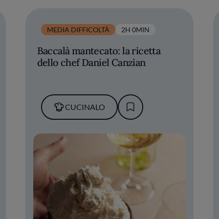
MEDIA DIFFICOLTÀ
2H 0MIN
Baccalà mantecato: la ricetta
dello chef Daniel Canzian
CUCINALO