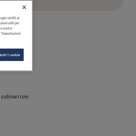
ogie simili) al
zioni utili per
lla nostra
k "Impostazioni
tutti i cookie
i culinari con