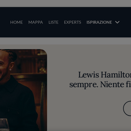
ze
Main navigation
HOME
MAPPA
LISTE
EXPERTS
ISPIRAZIONE
Salta al contenuto principale
li
Lewis Hamilton
sempre. Niente fil