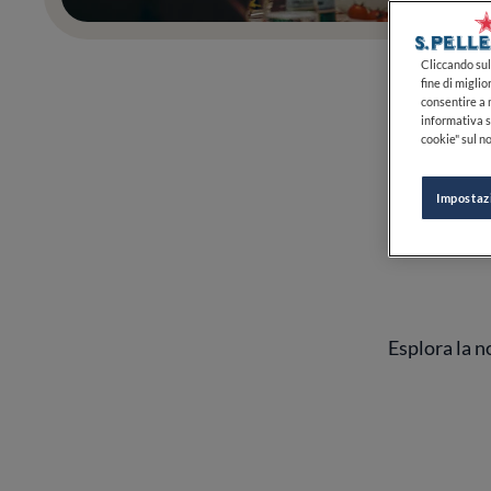
Cliccando sul 
fine di miglio
consentire a n
informativa s
cookie" sul no
Impostaz
Esplora la no