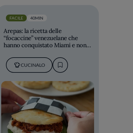
FACILE
40MIN
Arepas: la ricetta delle
“focaccine” venezuelane che
hanno conquistato Miami e non
solo
CUCINALO