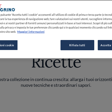
pulsante "Accetta tutti i cookie" acconsenti all'utilizzo di cookie di prima e terza parte (o tecnol
rare la tua esperienza di navigazione web, fare valutazioni sui nostri utenti, raccogliere informa
oi e ai nostri partner di fornirti annunci personalizzati in base ai tuoi interessi. Scopri di più su
ulla privacy e imposta le tue preferenze cliccando qui o in qualsiasi momento cliccando sul lin
RICETTE
stro sito web.
Maggiori informazioni
ioni cookie
Rifiuta tutti
Accetta 
Ricette
stra collezione in continua crescita: allarga i tuoi orizzont
nuove tecniche e straordinari sapori.