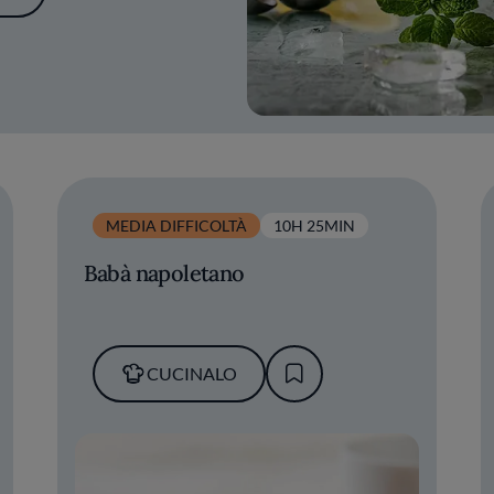
MEDIA DIFFICOLTÀ
10H 25MIN
Babà napoletano
CUCINALO