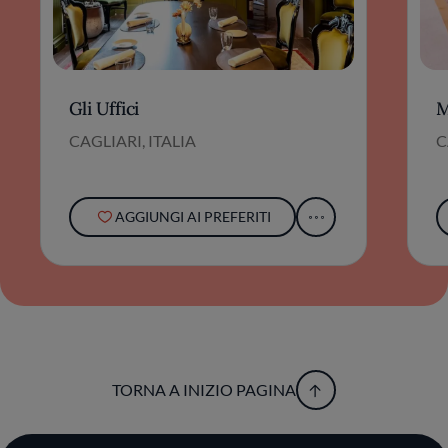
Gli Uffici
M
CAGLIARI, ITALIA
C
AGGIUNGI AI PREFERITI
TORNA A INIZIO PAGINA