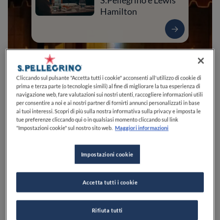
S.Pellegrino e Lewis
Hamilton
Cliccando sul pulsante "Accetta tutti i cookie" acconsenti all'utilizzo di cookie di
prima e terza parte (o tecnologie simili) al fine di migliorare la tua esperienza di
navigazione web, fare valutazioni sui nostri utenti, raccogliere informazioni utili
per consentire a noi e ai nostri partner di fornirti annunci personalizzati in base
ai tuoi interessi. Scopri di più sulla nostra informativa sulla privacy e imposta le
tue preferenze cliccando qui o in qualsiasi momento cliccando sul link
"Impostazioni cookie" sul nostro sito web.
Maggiori informazioni
0
0
0
0
0
Impostazioni cookie
Via S. Giovanni, 6
09124
Cagliari
CA
Italia
Accetta tutti i cookie
APERTO
VEDI ORARI
Rifiuta tutti
PREZZO