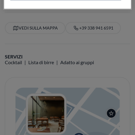
VEDI SULLA MAPPA
+39 338 941 6591
SERVIZI
Cocktail
Lista di birre
Adatto ai gruppi