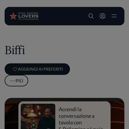
User account m
Salta al contenuto principale
Biffi
AGGIUNGI AI PREFERITI
PIÙ
Accendi la
conversazione a
tavola con