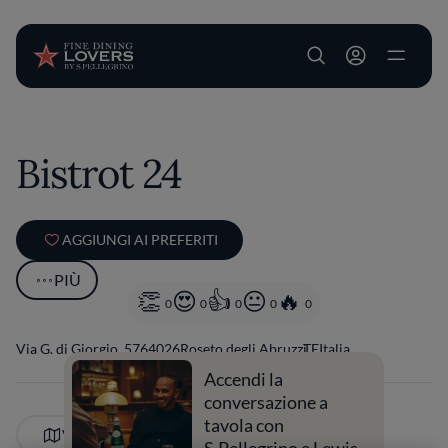
User account m
Salta al contenuto principale
Bistrot 24
AGGIUNGI AI PREFERITI
PIÙ
0
0
0
0
0
Via G. di Giorgio, 57
64026
Roseto degli Abruzzi
TE
Italia
Accendi la
conversazione a
tavola con
VEDI SULLA MAPPA