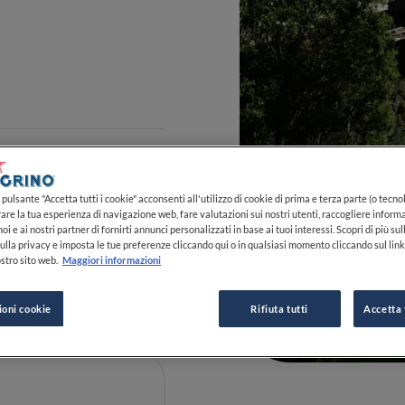
pulsante "Accetta tutti i cookie" acconsenti all'utilizzo di cookie di prima e terza parte (o tecnol
rare la tua esperienza di navigazione web, fare valutazioni sui nostri utenti, raccogliere informa
oi e ai nostri partner di fornirti annunci personalizzati in base ai tuoi interessi. Scopri di più su
ulla privacy e imposta le tue preferenze cliccando qui o in qualsiasi momento cliccando sul lin
stro sito web.
Maggiori informazioni
 0471 831000
0
0
0
ioni cookie
Rifiuta tutti
Accetta 
sulla mappa
ranti selezionati