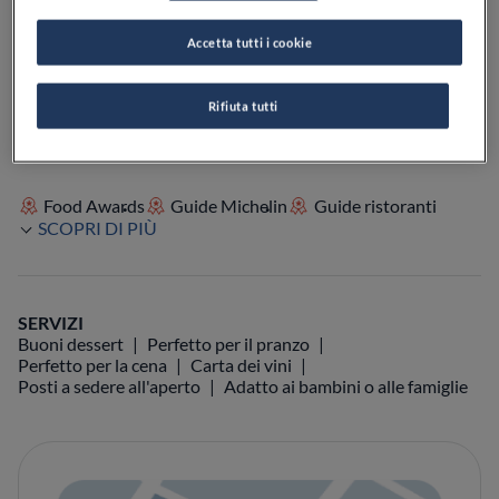
Accetta tutti i cookie
VEDI SULLA MAPPA
+39 085 807 1021
VISIT WEBSITE
Rifiuta tutti
Food Awards
Guide Michelin
Guide ristoranti
SCOPRI DI PIÙ
SERVIZI
Buoni dessert
Perfetto per il pranzo
Perfetto per la cena
Carta dei vini
Posti a sedere all'aperto
Adatto ai bambini o alle famiglie