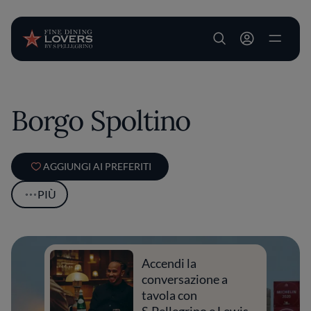
User account m
Salta al contenuto principale
Borgo Spoltino
AGGIUNGI AI PREFERITI
PIÙ
Accendi la
conversazione a
tavola con