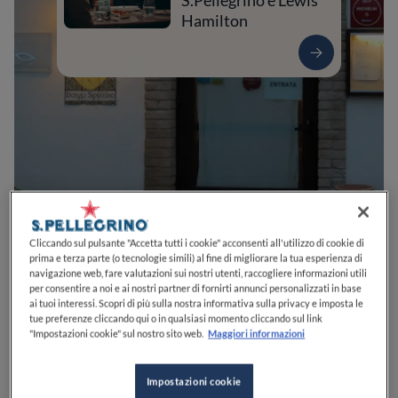
S.Pellegrino e Lewis
Hamilton
0
0
0
0
0
Cliccando sul pulsante "Accetta tutti i cookie" acconsenti all'utilizzo di cookie di
prima e terza parte (o tecnologie simili) al fine di migliorare la tua esperienza di
navigazione web, fare valutazioni sui nostri utenti, raccogliere informazioni utili
per consentire a noi e ai nostri partner di fornirti annunci personalizzati in base
ai tuoi interessi. Scopri di più sulla nostra informativa sulla privacy e imposta le
Contrada Selva Alta
64023
Mosciano Sant'Angelo
TE
Italia
tue preferenze cliccando qui o in qualsiasi momento cliccando sul link
"Impostazioni cookie" sul nostro sito web.
Maggiori informazioni
PREZZO
Impostazioni cookie