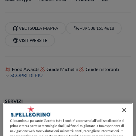
VEDI SULLA MAPPA
+39 388 155 4618
VISIT WEBSITE
Food Awards
Guide Michelin
Guide ristoranti
SCOPRI DI PIÙ
SERVIZI
Buoni dessert
Specializzato in caffè
Perfetto per il pranzo
Perfetto per la cena
Lista di birre
Carta dei vini
Vegetariano
Cliccando sul pulsante "Accetta tutti i cookie" acconsenti all'utilizzo di cookie di
Posti a sedere all'aperto
Adatto ai bambini o alle famiglie
prima e terza parte (o tecnologie simili) al fine di migliorare la tua esperienza di
navigazione web, fare valutazioni sui nostri utenti, raccogliere informazioni utili