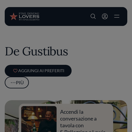
User account m
Salta al contenuto principale
De Gustibus
AGGIUNGI AI PREFERITI
PIÙ
Accendi la
conversazione a
tavola con