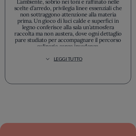
L’ambiente, sobrio nei toni e raffinato nelle
scelte d’arredo, privilegia linee essenziali che
non sottraggono attenzione alla materia
prima. Un gioco di luci calde e superfici in
legno conferisce alla sala un’atmosfera
raccolta ma non austera, dove ogni dettaglio
pare studiato per accompagnare il percorso
culinario senza invadenza.
LEGGI TUTTO
La vocazione di De Gustibus affonda nella
tradizione del bacino mediterraneo, ma la
reinterpretazione contemporanea si riflette
sia nei piatti che nella filosofia dello chef,
sempre attento a coniugare memorie del
passato e tecniche attuali. Il menù cambia con
le stagioni, seguendo la disponibilità di
ingredienti scelti con rigore. Le proposte
spaziano con naturalezza dai crudi di pesce a
portate cotte che rispettano il naturale
sapore degli alimenti, preservandone
consistenza e aroma.