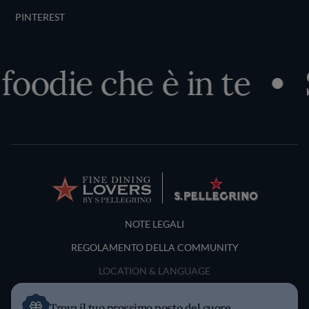
PINTEREST
odie che è in te
Sco
Terms and Conditions
NOTE LEGALI
REGOLAMENTO DELLA COMMUNITY
LOCATION & LANGUAGE
Italia
Trova il tuo prossimo posto del cuore