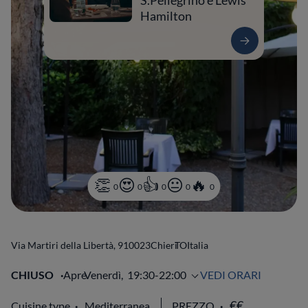
S.Pellegrino e Lewis
Hamilton
0
0
0
0
0
Via Martiri della Libertà, 9
10023
Chieri
TO
Italia
CHIUSO
Apre
Venerdì,
19:30-22:00
VEDI ORARI
Cuisine type
Mediterranea
PREZZO