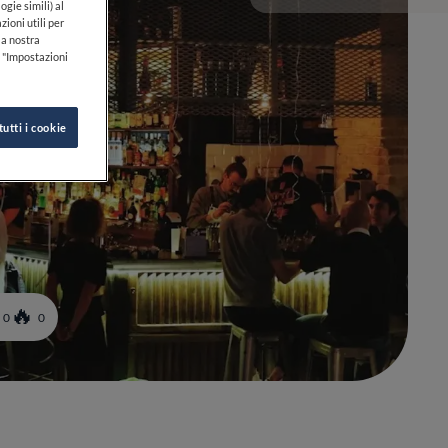
ogie simili) al
zioni utili per
lla nostra
k "Impostazioni
tutti i cookie
0
0