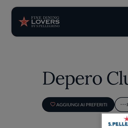
Storie e tenden
Ricette
Trucchi e consig
Depero Cl
Serie
AGGIUNGI AI PREFERITI