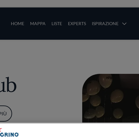
ze
Main navigation
HOME
MAPPA
LISTE
EXPERTS
ISPIRAZIONE
Salta al contenuto principale
li
ub
PIÙ