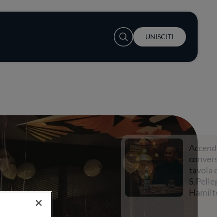
User account menu
UNISCITI
Accendi la
conversazione a
tavola con
S.Pellegrino e Lewis
Hamilton