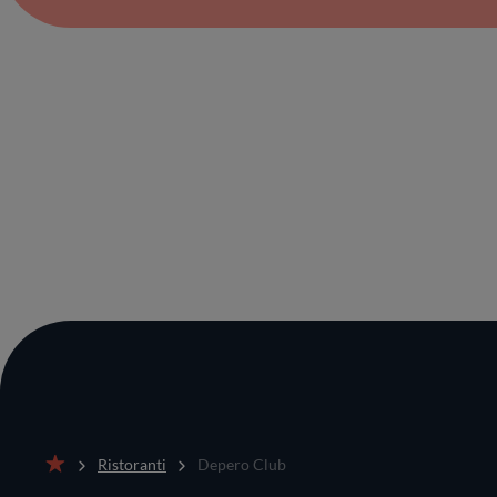
Ristoranti
Depero Club
Home