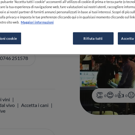
pulsante "Accetta tutti i cookie" acconsenti all'utilizzo di cookie di prima e terza parte (o tecnol
rare la tua esperienza di navigazione web, fare valutazioni sui nostri utenti, raccogliere informa
oi e ai nostri partner di fornirti annunci personalizzati in base ai tuoi interessi. Scopri di più su
ulla privacy e imposta le tue preferenze cliccando qui o in qualsiasi momento cliccando sul lin
I ORARI
stro sito web.
Maggiori informazioni
ioni cookie
Rifiuta tutti
Accetta 
 0746 251578
0
0
0
i vini
al vivo
Accetta i cani
ive