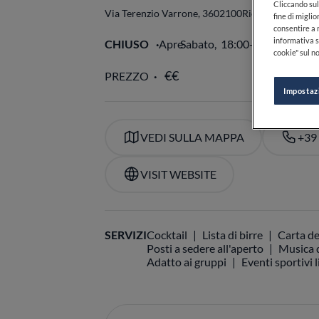
Cliccando sul 
Via Terenzio Varrone, 36
02100
Rieti
RI
Italia
fine di miglio
consentire a n
informativa s
CHIUSO
Apre
Sabato,
18:00-03:00
VED
cookie" sul no
PREZZO
Impostaz
VEDI SULLA MAPPA
+39
VISIT WEBSITE
SERVIZI
Cocktail
Lista di birre
Carta de
Posti a sedere all'aperto
Musica d
Adatto ai gruppi
Eventi sportivi l