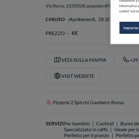
consentire a n
Via Roma, 13
35010
Campodoro
PD
Italia
informativa s
cookie" sul no
CHIUSO
Apre
Venerdì,
18:30-24:00
VE
Impostaz
PREZZO
VEDI SULLA MAPPA
+39
VISIT WEBSITE
Pizzerie 2 Spicchi Gambero Rosso
SERVIZI
Per bambini
Cocktail
Buoni de
Specializzato in caffè
Ideale per l
Perfetto per il pranzo
Perfetto pe