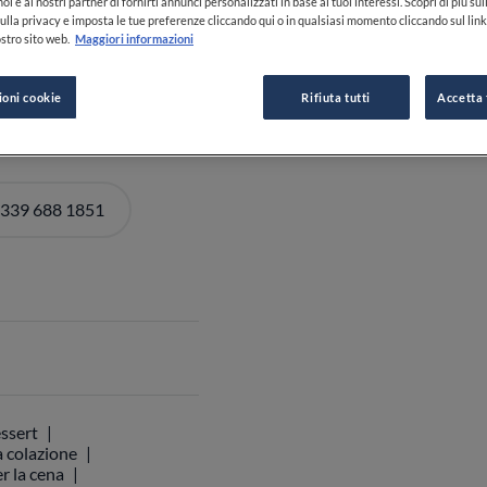
oi e ai nostri partner di fornirti annunci personalizzati in base ai tuoi interessi. Scopri di più su
ulla privacy e imposta le tue preferenze cliccando qui o in qualsiasi momento cliccando sul lin
stro sito web.
Maggiori informazioni
DI ORARI
ioni cookie
Rifiuta tutti
Accetta 
 339 688 1851
ssert
a colazione
r la cena