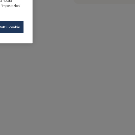
lla nostra
k "Impostazioni
tutti i cookie