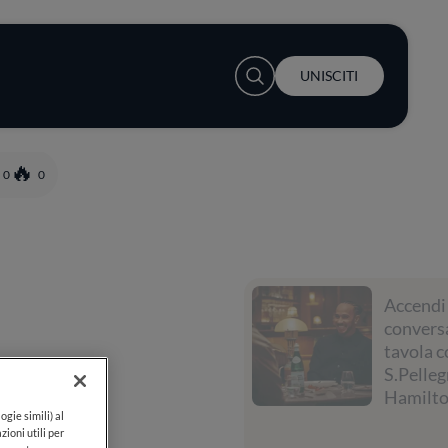
User account menu
UNISCITI
0
0
Accendi la
conversazione a
tavola con
S.Pellegrino e Lewis
Hamilton
ogie simili) al
zioni utili per