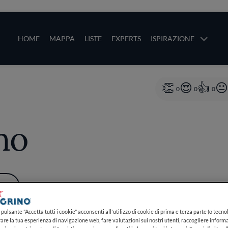
ze
Main navigation
HOME
MAPPA
LISTE
EXPERTS
ISPIRAZIONE
Salta al contenuto principale
li
0
0
0
no
PIÙ
pulsante "Accetta tutti i cookie" acconsenti all'utilizzo di cookie di prima e terza parte (o tecnol
rare la tua esperienza di navigazione web, fare valutazioni sui nostri utenti, raccogliere informa