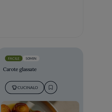
FACILE
50MIN
Carote glassate
CUCINALO