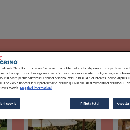
ù vicine, i sapori più