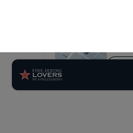
Tutto 
Esplora i risto
direttamente s
TROV