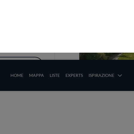
sulla mappa
ranti selezionati
ulla tua mappa locale.
A I RISTORANTI
1
0
0