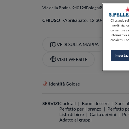
Via della Braina, 9
40124
Bologna
BO
Italia
CHIUSO
Apre
Sabato,
12:30-14:00, 19:30
Cliccando sul 
fine di miglio
consentire a n
informativa s
cookie" sul no
VEDI SULLA MAPPA
+39
Impostaz
VISIT WEBSITE
Identità Golose
SERVIZI
Cocktail
Buoni dessert
Special
Perfetto per il pranzo
Perfetto pe
Lista di birre
Carta dei vini
Pos
Adatto ai gruppi