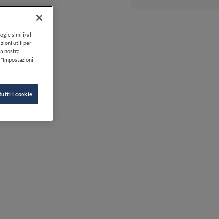
ogie simili) al
zioni utili per
lla nostra
k "Impostazioni
tutti i cookie