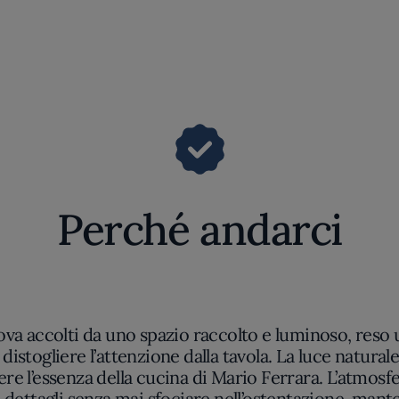
Perché andarci
ova accolti da uno spazio raccolto e luminoso, reso u
stogliere l’attenzione dalla tavola. La luce naturale 
iere l’essenza della cucina di Mario Ferrara. L’atmosf
 dettagli senza mai sfociare nell’ostentazione, man