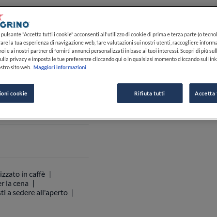
-22:00
pulsante "Accetta tutti i cookie" acconsenti all'utilizzo di cookie di prima e terza parte (o tecnol
VEDI ORARI
rare la tua esperienza di navigazione web, fare valutazioni sui nostri utenti, raccogliere informa
oi e ai nostri partner di fornirti annunci personalizzati in base ai tuoi interessi. Scopri di più su
ulla privacy e imposta le tue preferenze cliccando qui o in qualsiasi momento cliccando sul lin
stro sito web.
Maggiori informazioni
 333 467 8086
ioni cookie
Rifiuta tutti
Accetta 
izzato in caffè
r la cena
ti a sedere all'aperto