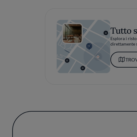
Tutto 
Esplora i risto
direttamente s
TROV