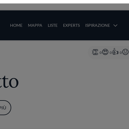
ze
Main navigation
HOME
MAPPA
LISTE
EXPERTS
ISPIRAZIONE
Salta al contenuto principale
li
0
0
0
to
PIÙ