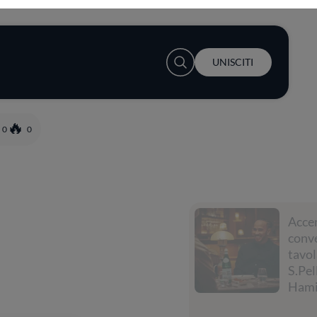
User account menu
UNISCITI
0
0
Accendi la
conversazione a
tavola con
S.Pellegrino e Lewis
Hamilton