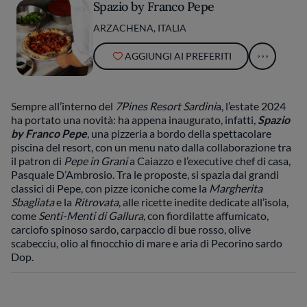
Spazio by Franco Pepe
ARZACHENA, ITALIA
AGGIUNGI AI PREFERITI
Sempre all’interno del
7Pines Resort Sardini
a, l’estate 2024
ha portato una novità: ha appena inaugurato, infatti,
Spazio
by Franco Pepe
, una pizzeria a bordo della spettacolare
piscina del resort, con un menu nato dalla collaborazione tra
il patron di
Pepe in Grani
a Caiazzo e l’executive chef di casa,
Pasquale D’Ambrosio. Tra le proposte, si spazia dai grandi
classici di Pepe, con pizze iconiche come la
Margherita
Sbagliata
e la
Ritrovata
, alle ricette inedite dedicate all’isola,
come
Senti-Menti di Gallura,
con fiordilatte affumicato,
carciofo spinoso sardo, carpaccio di bue rosso, olive
scabecciu, olio al finocchio di mare e aria di Pecorino sardo
Dop.