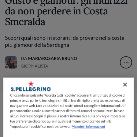
Gusto e glamour: gli indirizzi
da non perdere in Costa
Smeralda
Scopri quali sono i ristoranti da provare nella costa
più glamour della Sardegna
DA
MARIAROSARIA BRUNO
GIORNALISTA
Cliccando sul pulsante "Accetta tutti i cookie" acconsenti all'utilizzo di cookie di
prima e terza parte (o tecnologie simili) al fine di migliorare la tua esperienza di
navigazione web, fare valutazioni sui nostri utenti, raccogliere informazioni utili
Perché questa lista
per consentire a noi e ai nostri partner di fornirti annunci personalizzati in base
ai tuoi interessi. Scopri di più sulla nostra informativa sulla privacy e imposta le
Estate, tempo di vacanze e di tuffi nel blu. Tra le
tue preferenze cliccando qui o in qualsiasi momento cliccando sul link
"Impostazioni cookie" sul nostro sito web.
Maggiori informazioni
destinazioni più amate e gettonate nella stagione più
calda, la Costa Smeralda occupa un posto speciale nel