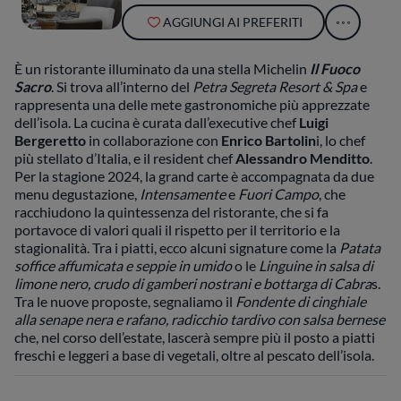
AGGIUNGI AI PREFERITI
È un ristorante illuminato da una stella Michelin
Il Fuoco
Sacro
. Si trova
all’interno del
Petra Segreta Resort & Spa
e
rappresenta una delle mete gastronomiche più apprezzate
dell’isola. La cucina è curata dall’executive chef
Luigi
Bergeretto
in collaborazione con
Enrico Bartolin
i, lo chef
più stellato d’Italia, e il resident chef
Alessandro Menditto
.
Per la stagione 2024, la grand carte è accompagnata da due
menu degustazione,
Intensamente
e
Fuori Campo
, che
racchiudono la quintessenza del ristorante, che si fa
portavoce di valori quali il rispetto per il territorio e la
stagionalità. Tra i piatti, ecco alcuni signature come la
Patata
soffice affumicata e seppie in umido
o le
Linguine in salsa di
limone nero, crudo di gamberi nostrani e bottarga di Cabra
s.
Tra le nuove proposte, segnaliamo il
Fondente di cinghiale
alla senape nera e rafano, radicchio tardivo con salsa bernese
che, nel corso dell’estate, lascerà sempre più il posto a piatti
freschi e leggeri a base di vegetali, oltre al pescato dell’isola.