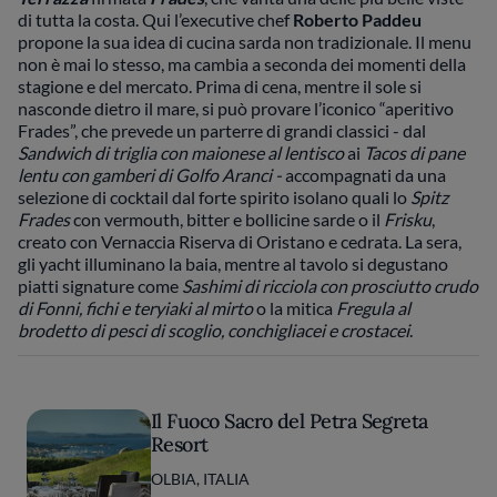
di tutta la costa. Qui l’executive chef
Roberto Paddeu
propone la sua idea di cucina sarda non tradizionale. Il menu
non è mai lo stesso, ma cambia a seconda dei momenti della
stagione e del mercato. Prima di cena, mentre il sole si
nasconde dietro il mare, si può provare l’iconico “aperitivo
Frades”, che prevede un parterre di grandi classici - dal
Sandwich di triglia con maionese al lentisco
ai
Tacos di pane
lentu con gamberi di Golfo Aranci -
accompagnati da una
selezione di cocktail dal forte spirito isolano quali lo
Spitz
Frades
con vermouth, bitter e bollicine sarde o il
Frisku
,
creato con Vernaccia Riserva di Oristano e cedrata. La sera,
gli yacht illuminano la baia, mentre al tavolo si degustano
piatti signature come
Sashimi di ricciola con prosciutto crudo
di Fonni, fichi e teryiaki al mirto
o la mitica
Fregula al
brodetto di pesci di scoglio, conchigliacei e crostacei
.
Il Fuoco Sacro del Petra Segreta
Resort
OLBIA, ITALIA